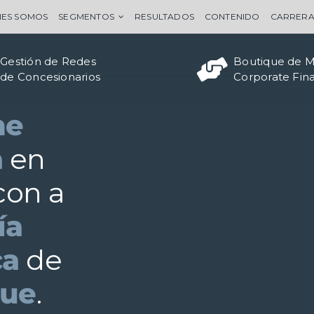
NES SOMOS
SEGMENTOS
RESULTADOS
CONTENIDO
CARRER
Gestión de Redes
Boutique de 
de Concesionarios
Corporate Fin
me
a
en
con a
ía
ca
de
lue
.