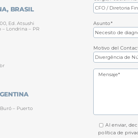
A, BRASIL
Asunto*
00, Ed. Atsushi
o – Londrina – PR
Motivo del Contac
br
RGENTINA
o Buró – Puerto
Al enviar, de
política de priva