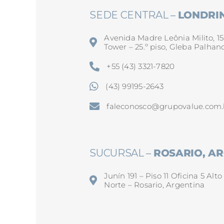
SEDE CENTRAL –
LONDRIN
Avenida Madre Leônia Milito, 15
Tower – 25.º piso, Gleba Palhan
+55 (43) 3321-7820
(43) 99195-2643
faleconosco@grupovalue.com.
SUCURSAL –
ROSARIO, A
Junín 191 – Piso 11 Oficina 5 Alt
Norte – Rosario, Argentina