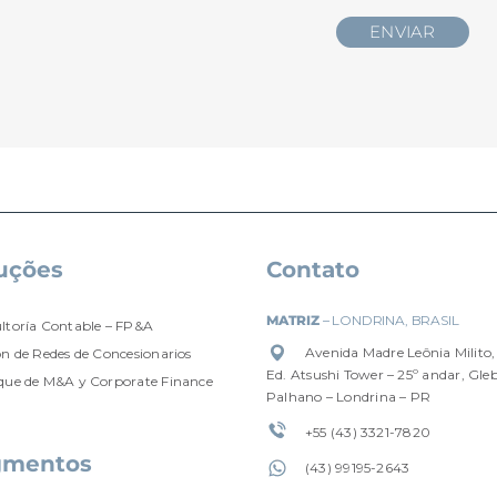
uções
Contato
MATRIZ
– LONDRINA, BRASIL
ltoría Contable – FP&A
Avenida Madre Leônia Milito,
ón de Redes de Concesionarios
Ed. Atsushi Tower – 25º andar, Gle
que de M&A y Corporate Finance
Palhano – Londrina – PR
+55 (43) 3321-7820
gmentos
(4
3) 99195-2643