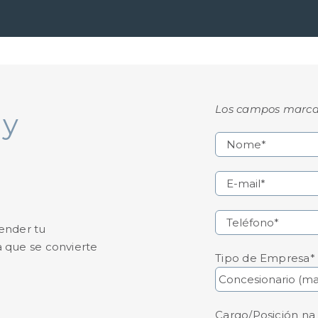
Los campos marcado
s
y
tender tu
a que se convierte
Tipo de Empresa*
Cargo/Posición n