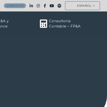
A
CONTACTO
ESPAÑOL
M&A y
Consultoría
ance
Contable – FP&A