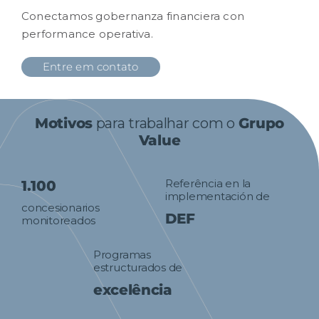
Conectamos gobernanza financiera con
performance operativa.
Entre em contato
Motivos
para trabalhar com o
Grupo
Value
Referência en la
1.100
implementación de
concesionarios
DEF
monitoreados
Programas
estructurados de
excelência