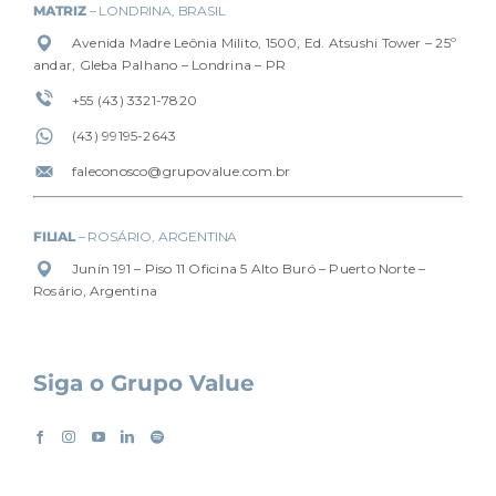
MATRIZ
– LONDRINA, BRASIL
Avenida Madre Leônia Milito, 1500, Ed. Atsushi Tower – 25º
andar, Gleba Palhano – Londrina – PR
+55 (43) 3321-7820
(4
3) 99195-2643
faleconosco@grupovalue.com.br
FILIAL
– ROSÁRIO, ARGENTINA
Junín 191 – Piso 11 Oficina 5 Alto Buró – Puerto Norte –
Rosário, Argentina
Siga o Grupo Value