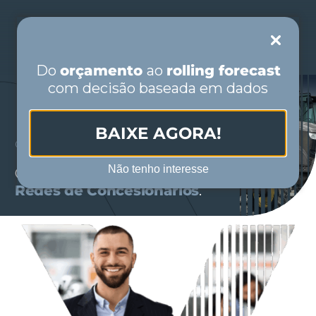
Skip
to
Toggle
content
Navigation
Do
orçamento
ao
rolling forecast
com decisão baseada em dados
PORTUGUÊS
BAIXE AGORA!
CONSULTORÍA PARA
CONCESIONARIOS
ESPAÑOL
Não tenho interesse
Gobernanza y performance para
Redes de Concesionarios
.
INICIO
QUIÉNES SOMOS
SEGMENTOS