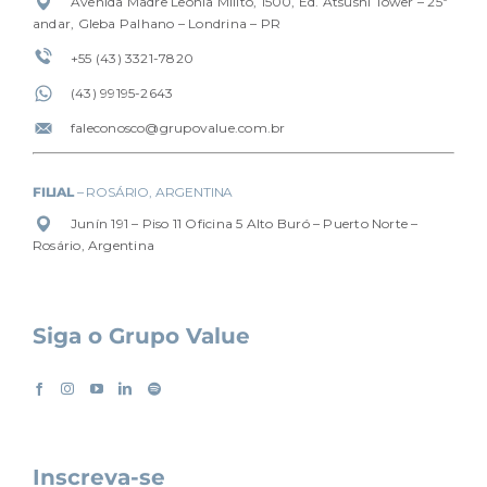
Avenida Madre Leônia Milito, 1500, Ed. Atsushi Tower – 25º
andar, Gleba Palhano – Londrina – PR
+55 (43) 3321-7820
(4
3) 99195-2643
faleconosco@grupovalue.com.br
FILIAL
– ROSÁRIO, ARGENTINA
Junín 191 – Piso 11 Oficina 5 Alto Buró – Puerto Norte –
Rosário, Argentina
Siga o Grupo Value
Inscreva-se