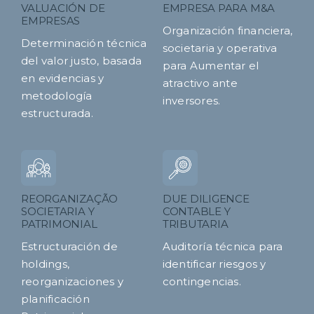
VALUACIÓN DE
EMPRESA PARA M&A
EMPRESAS
Organización financiera,
Determinación técnica
societaria y operativa
del valor justo, basada
para Aumentar el
en evidencias y
atractivo ante
metodología
inversores.
estructurada.
REORGANIZAÇÃO
DUE DILIGENCE
SOCIETARIA Y
CONTABLE Y
PATRIMONIAL
TRIBUTARIA
Estructuración de
Auditoría técnica para
holdings,
identificar riesgos y
reorganizaciones y
contingencias.
planificación