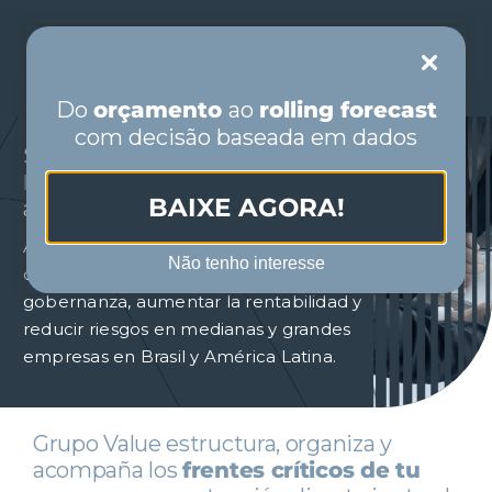
Skip
to
Toggle
content
Navigation
Do
orçamento
ao
rolling forecast
com decisão baseada em dados
Soluciones en
Consultoría de
PORTUGUÊS
Negocios
que transforman
BAIXE AGORA!
acciones en resultado.
ESPAÑOL
Actuamos en tres frentes
Não tenho interesse
complementarios para fortalecer la
gobernanza, aumentar la rentabilidad y
INICIO
reducir riesgos en medianas y grandes
empresas en Brasil y América Latina.
QUIÉNES SOMOS
SEGMENTOS
Grupo Value estructura, organiza y
acompaña los
frentes críticos de tu