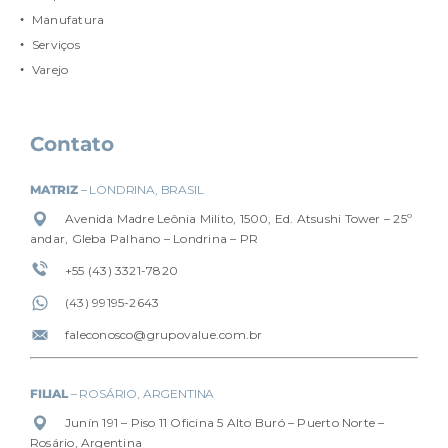
Manufatura
Serviços
Varejo
Contato
MATRIZ
– LONDRINA, BRASIL
Avenida Madre Leônia Milito, 1500, Ed. Atsushi Tower – 25º
andar, Gleba Palhano – Londrina – PR
+55 (43) 3321-7820
(4
3) 99195-2643
faleconosco@grupovalue.com.br
FILIAL
– ROSÁRIO, ARGENTINA
Junín 191 – Piso 11 Oficina 5 Alto Buró – Puerto Norte –
Rosário, Argentina