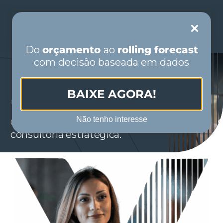
Skip
to
Toggle
content
Navigation
Do
orçamento
ao
rolling forecast
com decisão baseada em dados
PORTUGUÊS
BAIXE AGORA!
ESPAÑOL
Oportunidades Profissionais
Não tenho interesse
Construa
sua trajetória
em
INÍCIO
consultoria estratégica.
QUEM SOMOS
SEGMENTOS
SOLUÇÕES