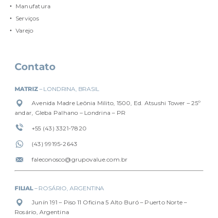
Manufatura
Serviços
Varejo
Contato
MATRIZ
– LONDRINA, BRASIL
Avenida Madre Leônia Milito, 1500, Ed. Atsushi Tower – 25º
andar, Gleba Palhano – Londrina – PR
+55 (43) 3321-7820
(4
3) 99195-2643
faleconosco@grupovalue.com.br
FILIAL
– ROSÁRIO, ARGENTINA
Junín 191 – Piso 11 Oficina 5 Alto Buró – Puerto Norte –
Rosário, Argentina