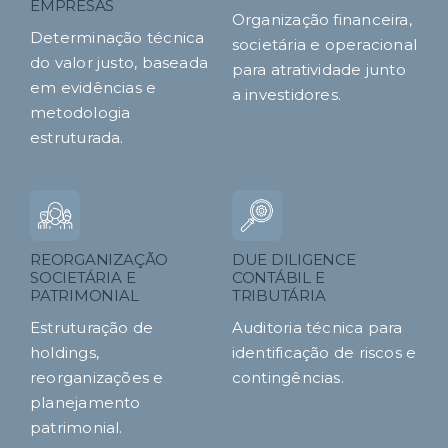
EMPRESAS
Organização financeira,
Determinação técnica
societária e operacional
do valor justo, baseada
para atratividade junto
em evidências e
a investidores.
metodologia
estruturada.
REORGANIZAÇÃO
DUE DILIGENCE
SOCIETÁRIA E
CONTÁBIL E
PATRIMONIAL
TRIBUTÁRIA
Estruturação de
Auditoria técnica para
holdings,
identificação de riscos e
reorganizações e
contingências.
planejamento
patrimonial.