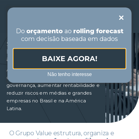
Skip
to
Toggle
content
Navigation
Do
orçamento
ao
rolling forecast
com decisão baseada em dados
PORTUGUÊS
Soluções em
Consultoria de
Negócios
que transformam
BAIXE AGORA!
ações em resultado.
ESPAÑOL
Atuamos em três frentes
Não tenho interesse
complementares para fortalecer
INÍCIO
governança, aumentar rentabilidade e
reduzir riscos em médias e grandes
QUEM SOMOS
empresas no Brasil e na América
Latina.
SEGMENTOS
O Grupo Value estrutura, organiza e
SOLUÇÕES