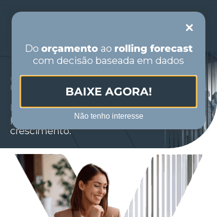
Skip
to
Toggle
content
Navigation
Do
orçamento
ao
rolling forecast
com decisão baseada em dados
PORTUGUÊS
CONSULTORIA PARA
EMPRESAS DE
MÉDIO E GRANDE PORTE
BAIXE AGORA!
ESPAÑOL
Estrutura
,
governança
e
Não tenho interesse
performance para empresas em
INÍCIO
crescimento.
QUEM SOMOS
SEGMENTOS
SOLUÇÕES