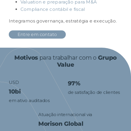
Valuation e preparação para M&A
Compliance contábil e fiscal
Integramos governança, estratégia e execução.
Entre em contato
Motivos
para trabalhar com o
Grupo
Value
USD
97%
10bi
de satisfação de clientes
em ativo auditados
Atuação internacional via
Morison Global