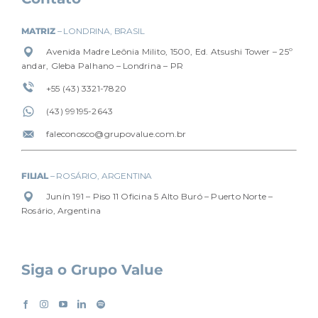
MATRIZ
– LONDRINA, BRASIL
Avenida Madre Leônia Milito, 1500, Ed. Atsushi Tower – 25º
andar, Gleba Palhano – Londrina – PR
+55 (43) 3321-7820
(4
3) 99195-2643
faleconosco@grupovalue.com.br
FILIAL
– ROSÁRIO, ARGENTINA
Junín 191 – Piso 11 Oficina 5 Alto Buró – Puerto Norte –
Rosário, Argentina
Siga o Grupo Value