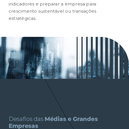
indicadores e preparar a empresa para
crescimento sustentável ou transações
estratégicas.
Desafios das
Médias e Grandes
Empresas