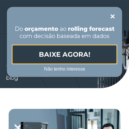
Skip
to
Toggle
content
Navigation
Do
orçamento
ao
rolling forecast
com decisão baseada em dados
PORTUGUÊS
BAIXE AGORA!
ESPAÑOL
CONTEÚDO SOBRE
CONSULTORIA
Não tenho interesse
blog
INICIO
QUIÉNES SOMOS
SEGMENTOS