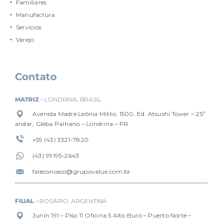
Familiares
Manufactura
Servicios
Varejo
Contato
MATRIZ
– LONDRINA, BRASIL
Avenida Madre Leônia Milito, 1500, Ed. Atsushi Tower – 25º
andar, Gleba Palhano – Londrina – PR
+55 (43) 3321-7820
(4
3) 99195-2643
faleconosco@grupovalue.com.br
FILIAL
– ROSÁRIO, ARGENTINA
Junín 191 – Piso 11 Oficina 5 Alto Buró – Puerto Norte –