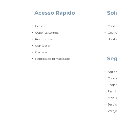
Acesso Rápido
Sol
Inicio
Consu
Quiénes somos
Gesti
Resultados
Bouti
Contacto
Carrera
Se
Política de privacidade
Agron
Conce
Empr
Famil
Manuf
Servic
Varej