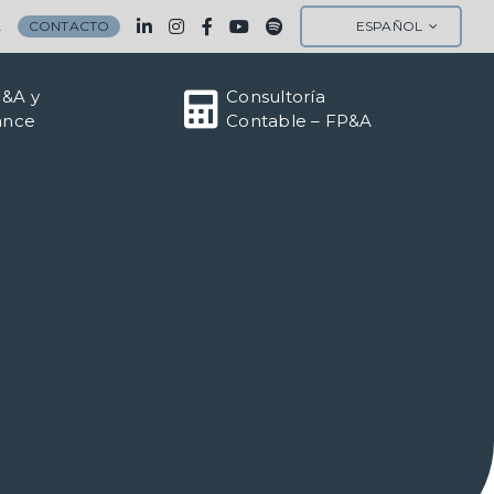
A
CONTACTO
ESPAÑOL
M&A y
Consultoría
ance
Contable – FP&A