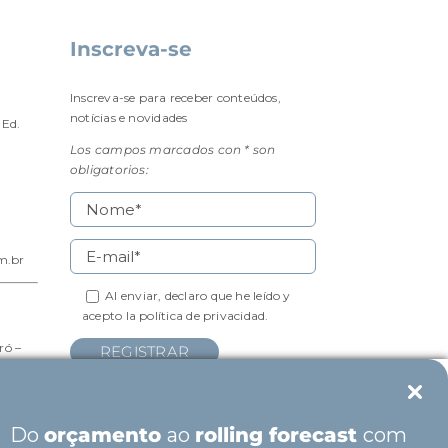
Inscreva-se
Inscreva-se para receber conteúdos,
notícias e novidades
 Ed.
Los campos marcados con * son
obligatorios:
m.br
Al enviar, declaro que he leído y
acepto la
política de privacidad.
ró –
Do
orçamento
ao
rolling forecast
com