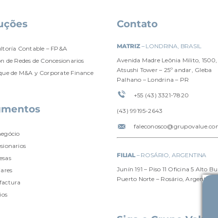
uções
Contato
MATRIZ
– LONDRINA, BRASIL
ltoría Contable – FP&A
Avenida Madre Leônia Milito, 1500,
ón de Redes de Concesionarios
Atsushi Tower – 25º andar, Gleba
que de M&A y Corporate Finance
Palhano – Londrina – PR
+55 (43) 3321-7820
gmentos
(4
3) 99195-2643
faleconosco@grupovalue.co
egócio
sionarios
FILIAL
– ROSÁRIO, ARGENTINA
esas
Junín 191 – Piso 11 Oficina 5 Alto Bu
iares
Puerto Norte – Rosário, Argentina
actura
ios
o