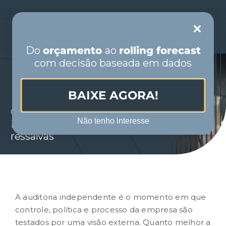
Skip
to
Toggle
content
Navigation
Do
orçamento
ao
rolling forecast
com decisão baseada em dados
PORTUGUÊS
BAIXE AGORA!
INÍCIO
Como se preparar para auditoria
Não tenho interesse
independente e reduzir
QUEM SOMOS
ressalvas
SEGMENTOS
SOLUÇÕES
A
auditoria independente
é o momento em que
controle, política e processo da empresa são
testados por uma visão externa. Quanto melhor a
CONTEÚDO