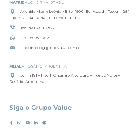
MATRIZ
– LONDRINA, BRASIL
Avenida Madre Leônia Milito, 1500, Ed. Atsushi Tower – 25º
andar, Gleba Palhano – Londrina – PR
+55 (43) 3321-7820
(4
3) 99195-2643
faleconosco@grupovalue.com.br
FILIAL
– ROSÁRIO, ARGENTINA
Junín 191 – Piso 11 Oficina 5 Alto Buró – Puerto Norte –
Rosário, Argentina
Siga o Grupo Value