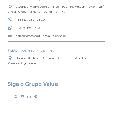
Avenida Madre Leônia Milito, 1500, Ed. Atsushi Tower – 25º
andar, Gleba Palhano – Londrina – PR
+55 (43) 3321-7820
(4
3) 99195-2643
faleconosco@grupovalue.com.br
FILIAL
– ROSÁRIO, ARGENTINA
Junín 191 – Piso 11 Oficina 5 Alto Buró – Puerto Norte –
Rosário, Argentina
Siga o Grupo Value