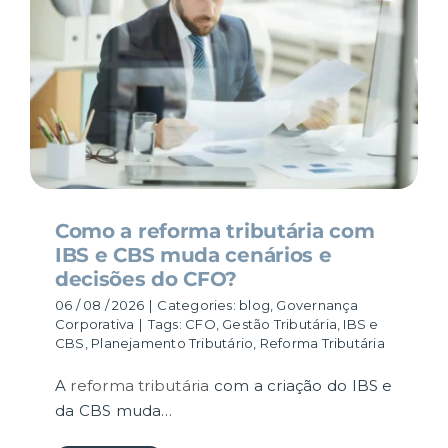
CONTEÚDO
RESULTADOS
CARREIRA
Como a reforma tributária com
CONTATO
IBS e CBS muda cenários e
decisões do CFO?
06 / 08 / 2026
|
Categories:
blog
,
Governança
Corporativa
|
Tags:
CFO
,
Gestão Tributária
,
IBS e
CBS
,
Planejamento Tributário
,
Reforma Tributária
A
reforma tributária
com a criação do IBS e
da CBS muda…