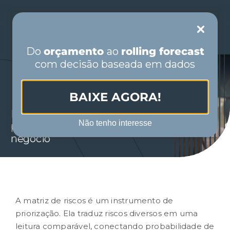
Skip
to
Toggle
content
Navigation
Do
orçamento
ao
rolling forecast
com decisão baseada em dados
PORTUGUÊS
BAIXE AGORA!
INÍCIO
Matriz de riscos: como usar para
Não tenho interesse
priorizar ações por impacto no
QUEM SOMOS
negócio
SEGMENTOS
SOLUÇÕES
A
matriz de riscos
é um instrumento de
priorização. Ela traduz riscos diversos em uma
leitura comparável, conectando probabilidade de
CONTEÚDO