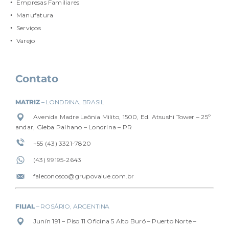
Empresas Familiares
Manufatura
Serviços
Varejo
Contato
MATRIZ
– LONDRINA, BRASIL
Avenida Madre Leônia Milito, 1500, Ed. Atsushi Tower – 25º
andar, Gleba Palhano – Londrina – PR
+55 (43) 3321-7820
(4
3) 99195-2643
faleconosco@grupovalue.com.br
FILIAL
– ROSÁRIO, ARGENTINA
Junín 191 – Piso 11 Oficina 5 Alto Buró – Puerto Norte –