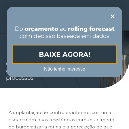
Skip
to
Toggle
content
Navigation
Do
orçamento
ao
rolling forecast
com decisão baseada em dados
PORTUGUÊS
BAIXE AGORA!
INÍCIO
Como fazer implantação de
Não tenho interesse
controles internos sem travar
QUEM SOMOS
processos
SEGMENTOS
SOLUÇÕES
A
implantação de controles internos
costuma
esbarrar em duas resistências comuns: o medo
de burocratizar a rotina e a percepção de que
CONTEÚDO