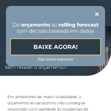
Skip
to
Toggle
content
Navigation
Do
orçamento
ao
rolling forecast
com decisão baseada em dados
PORTUGUÊS
BAIXE AGORA!
INÍCIO
Entenda a aplicação de rolling
Não tenho interesse
forecast para revisar cenários
QUEM SOMOS
sem refazer o orçamento?
SEGMENTOS
SOLUÇÕES
Em ambientes de maior volatilidade, o
orçamento
anual sozinho não consegue
responder com agilidade às mudanças de
CONTEÚDO