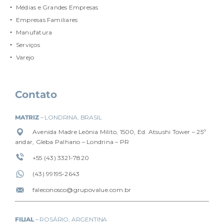
Médias e Grandes Empresas
Empresas Familiares
Manufatura
Serviços
Varejo
Contato
MATRIZ
– LONDRINA, BRASIL
Avenida Madre Leônia Milito, 1500, Ed. Atsushi Tower – 25º
andar, Gleba Palhano – Londrina – PR
+55 (43) 3321-7820
(4
3) 99195-2643
faleconosco@grupovalue.com.br
FILIAL
– ROSÁRIO, ARGENTINA