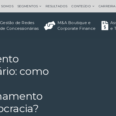
 SOMOS
SEGMENTOS
RESULTADOS
CONTEÚDO
CARREIRA
Gestão de Redes
M&A Boutique e
As
de Concessionárias
Corporate Finance
e 
ento
rio: como
hamento
ocracia?