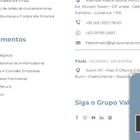
Avenida Madre Leônia Milito,
oladoria e FP&A
Ed. Atsushi Tower – 25º andar, Gle
 de redes de concessionárias
Palhano – Londrina – PR
outique e Corporate Finance
+55 (43) 3321-7820
(4
3) 99195-2643
gmentos
faleconosco@grupovalue.co
egócio
FILIAL
– ROSÁRIO, ARGENTINA
ssionárias e Montadoras
Junín 191 – Piso 11 Oficina 5 A
s e Grandes Empresas
Buró – Puerto Norte – Rosário, Ar
sas Familiares
fatura
os
Siga o Grupo Value
o