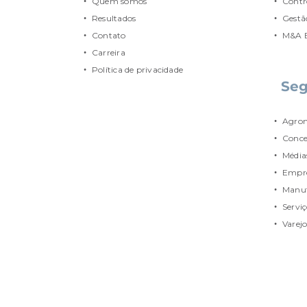
Quem somos
Contr
Resultados
Gestão
Contato
M&A B
Carreira
Política de privacidade
Se
Agron
Conce
Média
Empre
Manu
Serviç
Varej