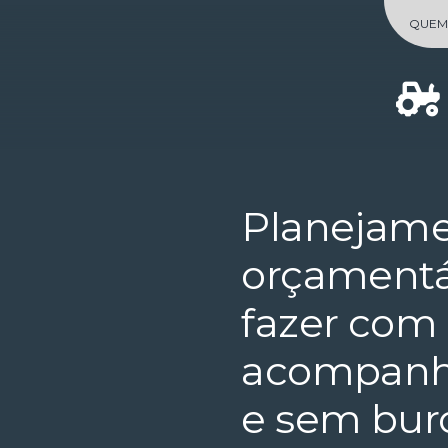
Skip
QUEM
to
content
Planejam
orçamentá
fazer com
acompan
e sem bur