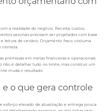
ento orçamentário com
com a realidade do negócio. Receita, custos,
imentos sazonais precisam ser projetados com base
e leitura de cenário. Orçamento fraco costuma
otimista.
sas premissas em metas financeiras e operacionais
o não é detalhar tudo no limite, mas construir um
nte muda o resultado.
 e o que gera controle
 esforço elevado de atualização e entrega pouca
do há detalhamento excessivo, muitas linhas sem