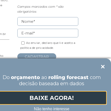
 1500,
ba
Campos marcados com * são
obrigatórios
m.br
Ao enviar, declaro que li e aceito a
política de privacidade.
lto
gentina
Do
orçamento
ao
rolling forecast
com
decisão baseada em dados
BAIXE AGORA!
Não tenho interesse