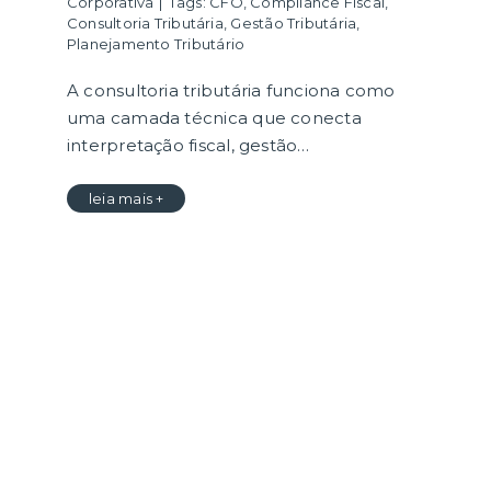
Corporativa
|
Tags:
CFO
,
Compliance Fiscal
,
Consultoria Tributária
,
Gestão Tributária
,
Planejamento Tributário
A consultoria tributária funciona como
uma camada técnica que conecta
interpretação fiscal, gestão…
leia mais +