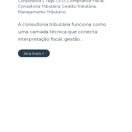
Corporativa
|
Tags:
CFO
,
Compliance Fiscal
,
Consultoria Tributária
,
Gestão Tributária
,
Planejamento Tributário
A consultoria tributária funciona como
uma camada técnica que conecta
interpretação fiscal, gestão…
leia mais +