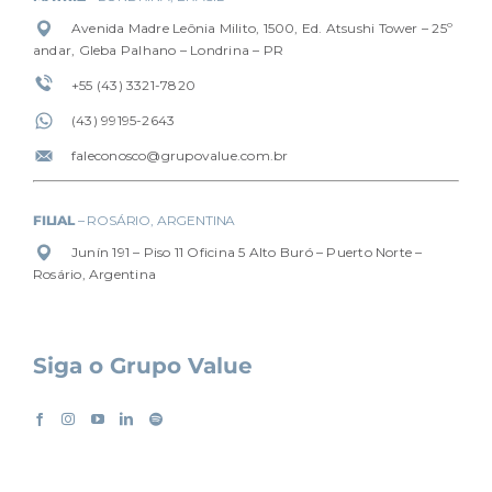
Avenida Madre Leônia Milito, 1500, Ed. Atsushi Tower – 25º
andar, Gleba Palhano – Londrina – PR
+55 (43) 3321-7820
(4
3) 99195-2643
faleconosco@grupovalue.com.br
FILIAL
– ROSÁRIO, ARGENTINA
Junín 191 – Piso 11 Oficina 5 Alto Buró – Puerto Norte –
Rosário, Argentina
Siga o Grupo Value