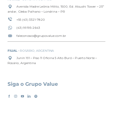
Avenida Madre Leônia Milito, 1500, Ed. Atsushi Tower – 25º
andar, Gleba Palhano – Londrina – PR
+55 (43) 3321-7820
(4
3) 99195-2643
faleconosco@grupovalue.com.br
FILIAL
– ROSÁRIO, ARGENTINA
Junín 191 – Piso 11 Oficina 5 Alto Buró – Puerto Norte –
Rosário, Argentina
Siga o Grupo Value