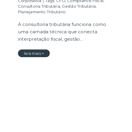
Corporativa
|
Tags:
CFO
,
Compliance Fiscal
,
Consultoria Tributária
,
Gestão Tributária
,
Planejamento Tributário
A consultoria tributária funciona como
uma camada técnica que conecta
interpretação fiscal, gestão…
leia mais +