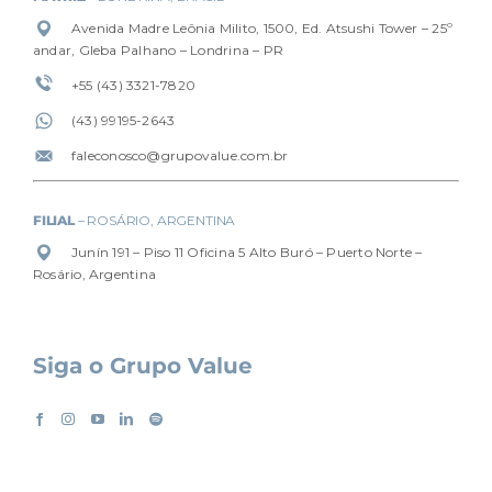
Avenida Madre Leônia Milito, 1500, Ed. Atsushi Tower – 25º
andar, Gleba Palhano – Londrina – PR
+55 (43) 3321-7820
(4
3) 99195-2643
faleconosco@grupovalue.com.br
FILIAL
– ROSÁRIO, ARGENTINA
Junín 191 – Piso 11 Oficina 5 Alto Buró – Puerto Norte –
Rosário, Argentina
Siga o Grupo Value